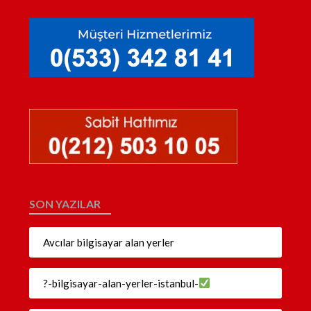
SON YAZILAR
Avcılar bilgisayar alan yerler
?-bilgisayar-alan-yerler-istanbul-