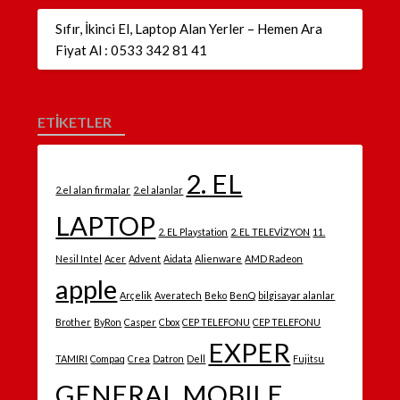
Sıfır, İkinci El, Laptop Alan Yerler – Hemen Ara
Fiyat Al : 0533 342 81 41
ETİKETLER
2. EL
2.el alan firmalar
2.el alanlar
LAPTOP
2. EL Playstation
2. EL TELEVİZYON
11.
Nesil Intel
Acer
Advent
Aidata
Alienware
AMD Radeon
apple
Arçelik
Averatech
Beko
BenQ
bilgisayar alanlar
Brother
ByRon
Casper
Cbox
CEP TELEFONU
CEP TELEFONU
EXPER
TAMIRI
Compaq
Crea
Datron
Dell
Fujitsu
GENERAL MOBILE