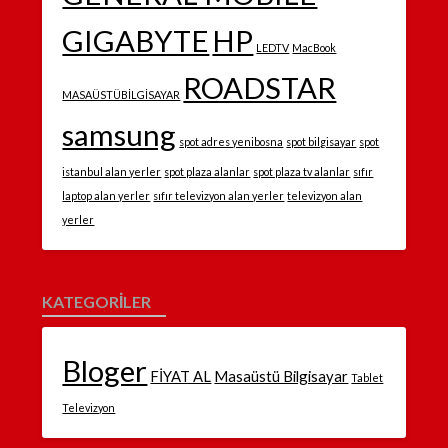
GIGABYTE
HP
LEDTV
MacBook
ROADSTAR
MASAÜSTÜBİLGİSAYAR
samsung
spot adres yenibosna
spot bilgisayar
spot
istanbul alan yerler
spot plaza alanlar
spot plaza tv alanlar
sıfır
laptop alan yerler
sıfır televizyon alan yerler
televizyon alan
yerler
KATEGORILER
Bloger
FİYAT AL
Masaüstü Bilgisayar
Tablet
Televizyon