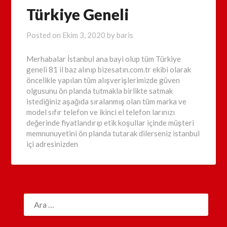
Türkiye Geneli
Posted on
Ekim 3, 2020
by
baris
Merhabalar İstanbul ana bayi olup tüm Türkiye
geneli 81 il baz alınıp bizesatın.com.tr ekibi olarak
öncelikle yapılan tüm alışverişlerimizde güven
olgusunu ön planda tutmakla birlikte satmak
istediğiniz aşağıda sıralanmış olan tüm marka ve
model sıfır telefon ve ikinci el telefon larınızı
değerinde fiyatlandırıp etik koşullar içinde müşteri
memnunuyetini ön planda tutarak dilerseniz istanbul
içi adresinizden