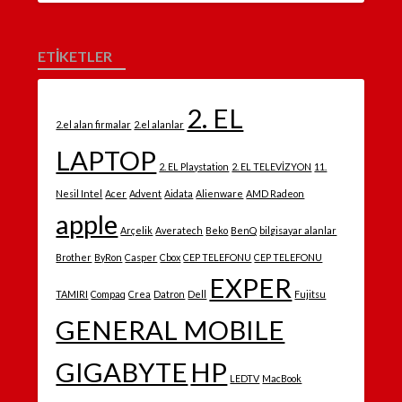
ETİKETLER
2. EL
2.el alan firmalar
2.el alanlar
LAPTOP
2. EL Playstation
2. EL TELEVİZYON
11.
Nesil Intel
Acer
Advent
Aidata
Alienware
AMD Radeon
apple
Arçelik
Averatech
Beko
BenQ
bilgisayar alanlar
Brother
ByRon
Casper
Cbox
CEP TELEFONU
CEP TELEFONU
EXPER
TAMIRI
Compaq
Crea
Datron
Dell
Fujitsu
GENERAL MOBILE
GIGABYTE
HP
LEDTV
MacBook