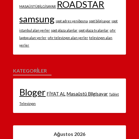
ROADSTAR
MASAÜSTÜBİLGİSAYAR
samsung
spot adres yenibosna
spot bilgisayar
spot
istanbul alan yerler
spot plaza alanlar
spot plaza tv alanlar
sıfır
laptop alan yerler
sıfır televizyon alan yerler
televizyon alan
yerler
KATEGORILER
Bloger
FİYAT AL
Masaüstü Bilgisayar
Tablet
Televizyon
Ağustos 2026