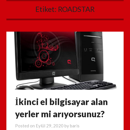
Etiket:
ROADSTAR
İkinci el bilgisayar alan
yerler mi arıyorsunuz?
Posted on
Eylül 29, 2020
by
baris