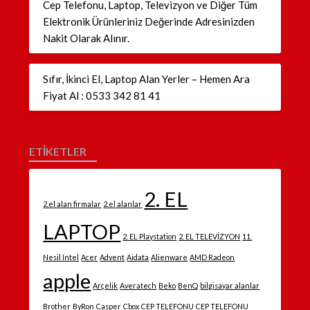
Cep Telefonu, Laptop, Televizyon ve Diğer Tüm
Elektronik Ürünleriniz Değerinde Adresinizden
Nakit Olarak Alınır.
Sıfır, İkinci El, Laptop Alan Yerler – Hemen Ara
Fiyat Al : 0533 342 81 41
ETİKETLER
2. EL
2.el alan firmalar
2.el alanlar
LAPTOP
2. EL Playstation
2. EL TELEVİZYON
11.
Nesil Intel
Acer
Advent
Aidata
Alienware
AMD Radeon
apple
Arçelik
Averatech
Beko
BenQ
bilgisayar alanlar
Brother
ByRon
Casper
Cbox
CEP TELEFONU
CEP TELEFONU