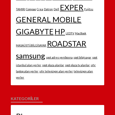
EXPER
TAMIRI
Compaq
Crea
Datron
Dell
Fujitsu
GENERAL MOBILE
GIGABYTE
HP
LEDTV
MacBook
ROADSTAR
MASAÜSTÜBİLGİSAYAR
samsung
spot adres yenibosna
spot bilgisayar
spot
istanbul alan yerler
spot plaza alanlar
spot plaza tv alanlar
sıfır
laptop alan yerler
sıfır televizyon alan yerler
televizyon alan
yerler
KATEGORILER