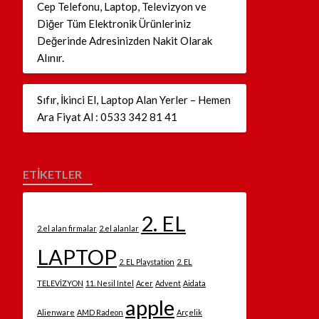
Cep Telefonu, Laptop, Televizyon ve
Diğer Tüm Elektronik Ürünleriniz
Değerinde Adresinizden Nakit Olarak
Alınır.
Sıfır, İkinci El, Laptop Alan Yerler – Hemen
Ara Fiyat Al : 0533 342 81 41
ETİKETLER
2. EL
2.el alan firmalar
2.el alanlar
LAPTOP
2. EL Playstation
2. EL
TELEVİZYON
11. Nesil Intel
Acer
Advent
Aidata
apple
Alienware
AMD Radeon
Arçelik