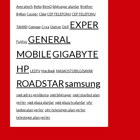
Averatech
Beko
BenQ
bilgisayar alanlar
Brother
ByRon
Casper
Cbox
CEP TELEFONU
CEP TELEFONU
EXPER
TAMIRI
Compaq
Crea
Datron
Dell
GENERAL
Fujitsu
MOBILE
GIGABYTE
HP
LEDTV
MacBook
MASAÜSTÜBİLGİSAYAR
ROADSTAR
samsung
spot adres yenibosna
spot bilgisayar
spot istanbul alan
yerler
spot plaza alanlar
spot plaza tv alanlar
sıfır
laptop alan yerler
sıfır televizyon alan yerler
televizyon alan yerler