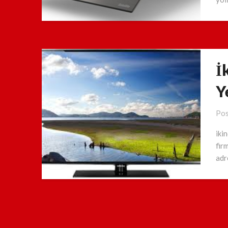
İ
Y
Pos
iki
fir
adr