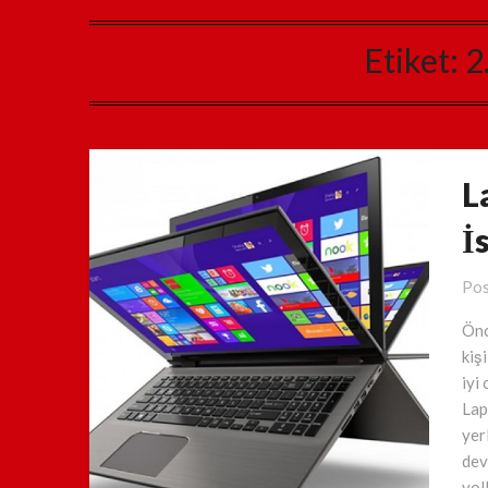
Etiket:
2
L
İ
Pos
Önc
kiş
iyi 
Lap
yer
dev
yol