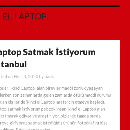
. EL LAPTOP
aptop Satmak İstiyorum
stanbul
ted on
Ekim 4, 2020
by
baris
eleri ikinci Laptop alan bireyler maddi zorluk yaşayan
ilerken son zamanlarda gelen zamlarda ötürü maddi durumu
olan kişiler de ikinci el Laptop’ları tercih etmeye başladı.
top satmak istiyorum pek çok insan ikinci el Laptop alan
leri merak ediyor ve araştırıyor. bizlerde tamda burda
reye giriyoruz satmak istediğiniz ürünün fotoğrafını bize
ladıktan 5 dakka sonra size…