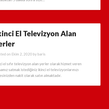
kinci El Televizyon Alan
erler
ted on
Ekim 2, 2020
by
baris
nci el sıfır televizyon alan yerler olarak hizmet veren
mamız satmak istediğiniz ikinci el televizyonlarınızı
esinizden nakit olarak satın almaktadır.