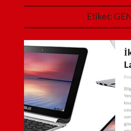
Etiket:
GEN
İ
L
Pos
Bil
Yen
kıs
uzu
soru
güv
gör