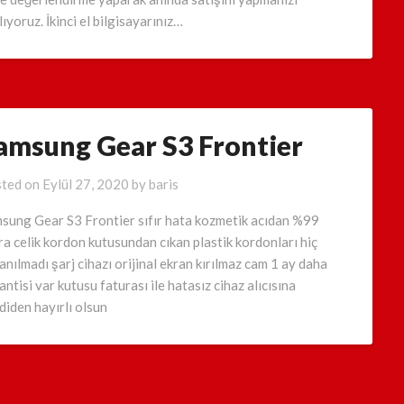
lıyoruz. İkinci el bilgisayarınız…
amsung Gear S3 Frontier
ted on
Eylül 27, 2020
by
baris
sung Gear S3 Frontier sıfır hata kozmetik acıdan %99
ra celik kordon kutusundan cıkan plastik kordonları hiç
lanılmadı şarj cihazı orijinal ekran kırılmaz cam 1 ay daha
antisi var kutusu faturası ile hatasız cihaz alıcısına
diden hayırlı olsun