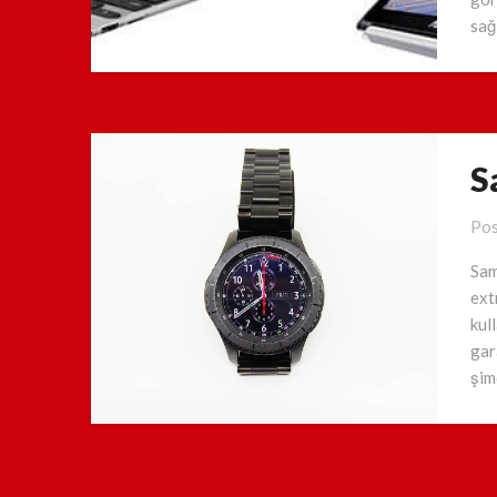
sağ
S
Pos
Sam
ext
kul
gar
şim