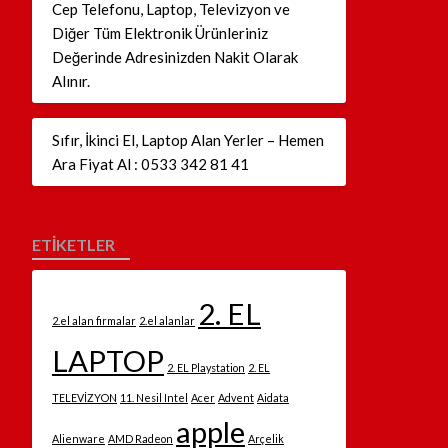
Cep Telefonu, Laptop, Televizyon ve
Diğer Tüm Elektronik Ürünleriniz
Değerinde Adresinizden Nakit Olarak
Alınır.
Sıfır, İkinci El, Laptop Alan Yerler – Hemen
Ara Fiyat Al : 0533 342 81 41
ETİKETLER
2. EL
2.el alan firmalar
2.el alanlar
LAPTOP
2. EL Playstation
2. EL
TELEVİZYON
11. Nesil Intel
Acer
Advent
Aidata
apple
Alienware
AMD Radeon
Arçelik