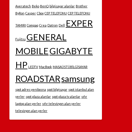
Averatech
Beko
BenQ
bilgisayar alanlar
Brother
ByRon
Casper
Cbox
CEP TELEFONU
CEP TELEFONU
EXPER
TAMIRI
Compaq
Crea
Datron
Dell
GENERAL
Fujitsu
MOBILE
GIGABYTE
HP
LEDTV
MacBook
MASAÜSTÜBİLGİSAYAR
ROADSTAR
samsung
spot adres yenibosna
spot bilgisayar
spot istanbul alan
yerler
spot plaza alanlar
spot plaza tv alanlar
sıfır
laptop alan yerler
sıfır televizyon alan yerler
televizyon alan yerler