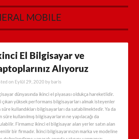
ERAL MOBILE
kinci El Bilgisayar ve
aptoplarınız Alıyoruz
ted on
Eylül 29, 2020
by
baris
gisayar dünyasında ikinci el piyasası oldukça hareketlidir.
i çıkan yüksek performans bilgisayarları almak isteyenler
a süre kullandıkları bilgisayarları da satabilmektedir. Ya da
n süre kullanılmış bilgisayarların ne yapılacağı da
labilir. Firmamız ikinci el bilgisayar alan yerler satın alan
enilir bir firmadır. İkinci bilgisayarınızın marka ve modeline
e değerlendirme yaparak anında satışını yapmanızı