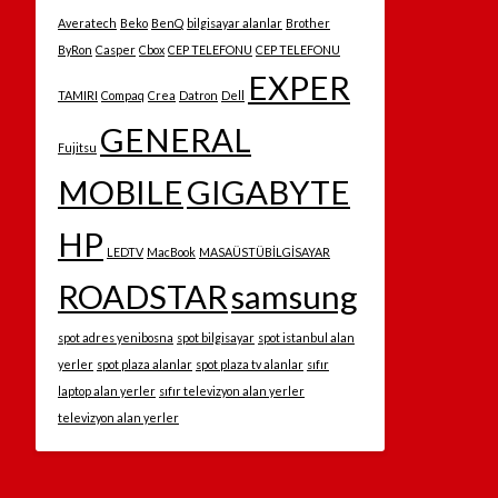
Averatech
Beko
BenQ
bilgisayar alanlar
Brother
ByRon
Casper
Cbox
CEP TELEFONU
CEP TELEFONU
EXPER
TAMIRI
Compaq
Crea
Datron
Dell
GENERAL
Fujitsu
MOBILE
GIGABYTE
HP
LEDTV
MacBook
MASAÜSTÜBİLGİSAYAR
ROADSTAR
samsung
spot adres yenibosna
spot bilgisayar
spot istanbul alan
yerler
spot plaza alanlar
spot plaza tv alanlar
sıfır
laptop alan yerler
sıfır televizyon alan yerler
televizyon alan yerler