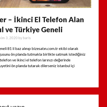
er – İkinci El Telefon Alan
ul ve Türkiye Geneli
kim 3, 2020
by
baris
li 81 il baz alınıp bizesatın.com.tr ekibi olarak
gusunu ön planda tutmakla birlikte satmak istediğiniz
lefon ve ikinci el telefon larınızı değerinde
yetini ön planda tutarak dilerseniz istanbul içi