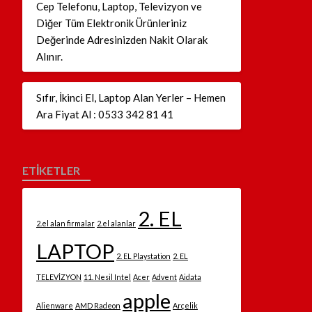
Cep Telefonu, Laptop, Televizyon ve
Diğer Tüm Elektronik Ürünleriniz
Değerinde Adresinizden Nakit Olarak
Alınır.
Sıfır, İkinci El, Laptop Alan Yerler – Hemen
Ara Fiyat Al : 0533 342 81 41
ETİKETLER
2. EL
2.el alan firmalar
2.el alanlar
LAPTOP
2. EL Playstation
2. EL
TELEVİZYON
11. Nesil Intel
Acer
Advent
Aidata
apple
Alienware
AMD Radeon
Arçelik