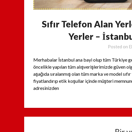
Sıfır Telefon Alan Yerl
Yerler – İstanb
Posted on
E
Merhabalar İstanbul ana bayi olup tüm Türkiye gene
öncelikle yapılan tüm alışverişlerimizde güven ol
aşağıda sıralanmış olan tüm marka ve model sıfır te
fiyatlandırıp etik koşullar içinde müşteri memnunu
adresinizden