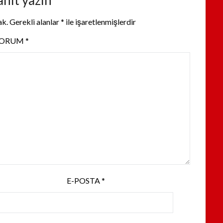
anıt yazın
ak.
Gerekli alanlar
*
ile işaretlenmişlerdir
YORUM
*
E-POSTA
*