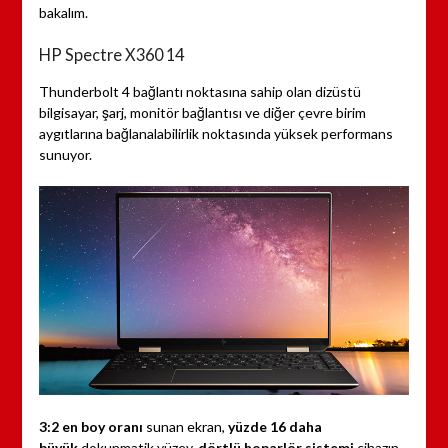
bakalım.
HP Spectre X360 14
Thunderbolt 4 bağlantı noktasına sahip olan dizüstü
bilgisayar, şarj, monitör bağlantısı ve diğer çevre birim
aygıtlarına bağlanalabilirlik noktasında yüksek performans
sunuyor.
3:2 en boy oranı
sunan ekran,
yüzde 16 daha
büyük
dokunmatik yüzey,
dörtlü hoparlör sistemi
cihazın