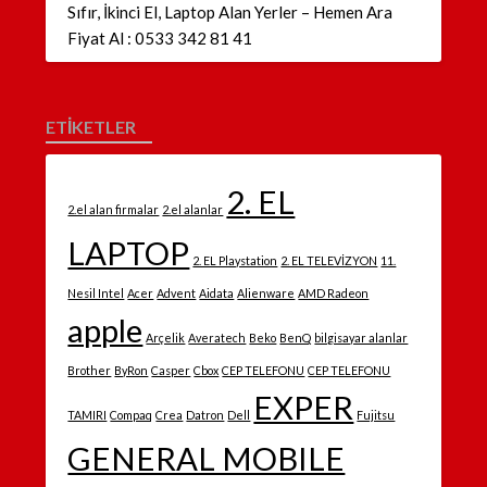
Sıfır, İkinci El, Laptop Alan Yerler – Hemen Ara
Fiyat Al : 0533 342 81 41
ETİKETLER
2. EL
2.el alan firmalar
2.el alanlar
LAPTOP
2. EL Playstation
2. EL TELEVİZYON
11.
Nesil Intel
Acer
Advent
Aidata
Alienware
AMD Radeon
apple
Arçelik
Averatech
Beko
BenQ
bilgisayar alanlar
Brother
ByRon
Casper
Cbox
CEP TELEFONU
CEP TELEFONU
EXPER
TAMIRI
Compaq
Crea
Datron
Dell
Fujitsu
GENERAL MOBILE