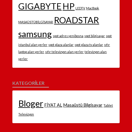
GIGABYTE
HP
LEDTV
MacBook
ROADSTAR
MASAÜSTÜBİLGİSAYAR
samsung
spot adres yenibosna
spot bilgisayar
spot
istanbul alan yerler
spot plaza alanlar
spot plaza tv alanlar
sıfır
laptop alan yerler
sıfır televizyon alan yerler
televizyon alan
yerler
KATEGORILER
Bloger
FİYAT AL
Masaüstü Bilgisayar
Tablet
Televizyon