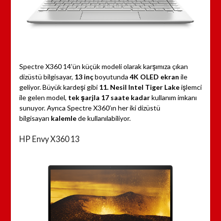
Spectre X360 14’ün küçük modeli olarak karşımıza çıkan
dizüstü bilgisayar,
13 inç
boyutunda
4K OLED
ekran
ile
geliyor. Büyük kardeşi gibi
11. Nesil Intel Tiger Lake
işlemci
ile gelen model,
tek şarjla 17 saate kadar
kullanım imkanı
sunuyor. Ayrıca Spectre X360’ın her iki dizüstü
bilgisayarı
kalemle
de kullanılabiliyor.
HP Envy X360 13