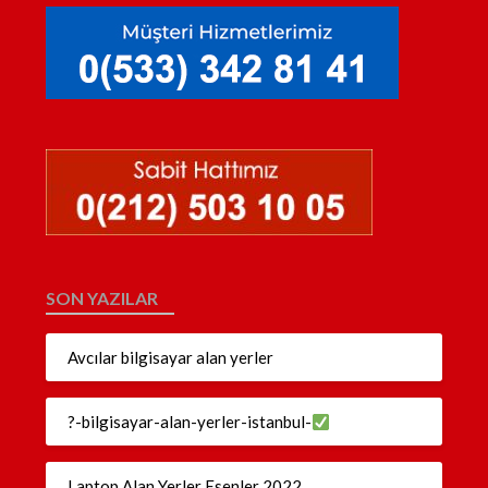
SON YAZILAR
Avcılar bilgisayar alan yerler
?-bilgisayar-alan-yerler-istanbul-
Laptop Alan Yerler Esenler 2022