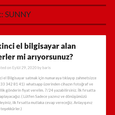
t:
SUNNY
kinci el bilgisayar alan
erler mi arıyorsunuz?
ted on
Eylül 29, 2020
by
baris
nci el Bilgisayar satmak için numaraya tıklayıp zahmetsizce
533 342 81 41) whatsapp üzerinden cihazın fotoğraf ve
lik gönderin fiyat verelim. 7/24 yazabilirsiniz. İlk fırsatta
aplayacağız. ( Lütfen Sadece yazınız ve dönüşümüzü
leyiniz, ilk fırsatta mutlaka cevap vereceğiz. Anlayışınız
n teşekkürler.)