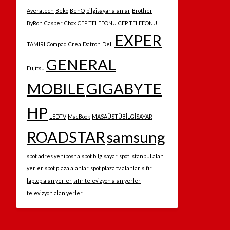
Averatech
Beko
BenQ
bilgisayar alanlar
Brother
ByRon
Casper
Cbox
CEP TELEFONU
CEP TELEFONU
EXPER
TAMIRI
Compaq
Crea
Datron
Dell
GENERAL
Fujitsu
MOBILE
GIGABYTE
HP
LEDTV
MacBook
MASAÜSTÜBİLGİSAYAR
ROADSTAR
samsung
spot adres yenibosna
spot bilgisayar
spot istanbul alan
yerler
spot plaza alanlar
spot plaza tv alanlar
sıfır
laptop alan yerler
sıfır televizyon alan yerler
televizyon alan yerler