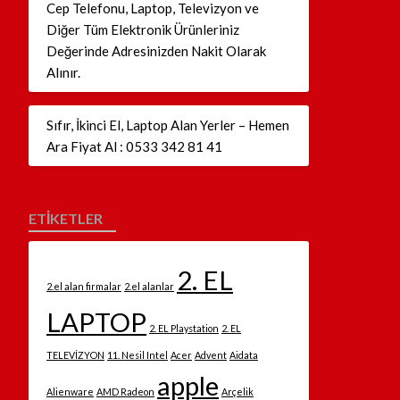
Cep Telefonu, Laptop, Televizyon ve
Diğer Tüm Elektronik Ürünleriniz
Değerinde Adresinizden Nakit Olarak
Alınır.
Sıfır, İkinci El, Laptop Alan Yerler – Hemen
Ara Fiyat Al : 0533 342 81 41
ETİKETLER
2. EL
2.el alan firmalar
2.el alanlar
LAPTOP
2. EL Playstation
2. EL
TELEVİZYON
11. Nesil Intel
Acer
Advent
Aidata
apple
Alienware
AMD Radeon
Arçelik