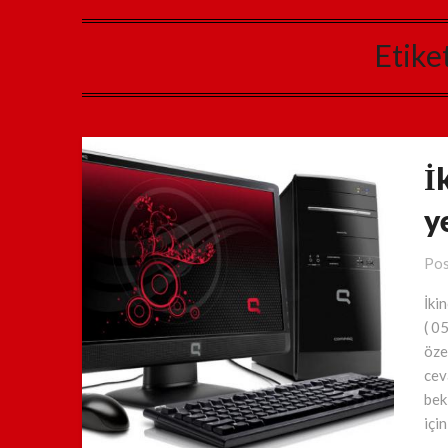
Etike
İ
y
Pos
İki
( 0
özel
cev
bek
içi