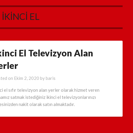
:
İKİNCİ EL
kinci El Televizyon Alan
erler
ted on
Ekim 2, 2020
by
baris
nci el sıfır televizyon alan yerler olarak hizmet veren
mamız satmak istediğiniz ikinci el televizyonlarınızı
esinizden nakit olarak satın almaktadır.