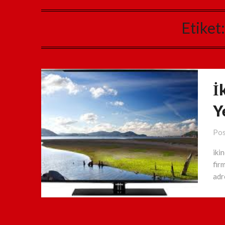
Etiket
İ
Y
Pos
iki
fir
adr