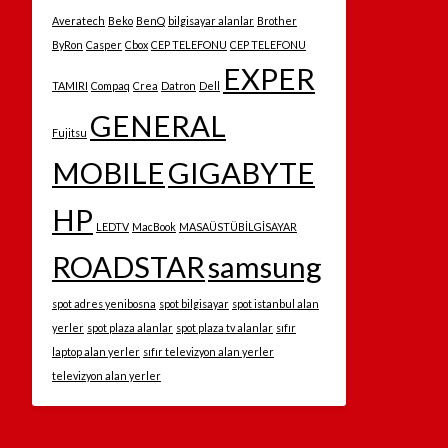
Averatech
Beko
BenQ
bilgisayar alanlar
Brother
ByRon
Casper
Cbox
CEP TELEFONU
CEP TELEFONU
EXPER
TAMIRI
Compaq
Crea
Datron
Dell
GENERAL
Fujitsu
MOBILE
GIGABYTE
HP
LEDTV
MacBook
MASAÜSTÜBİLGİSAYAR
ROADSTAR
samsung
spot adres yenibosna
spot bilgisayar
spot istanbul alan
yerler
spot plaza alanlar
spot plaza tv alanlar
sıfır
laptop alan yerler
sıfır televizyon alan yerler
televizyon alan yerler