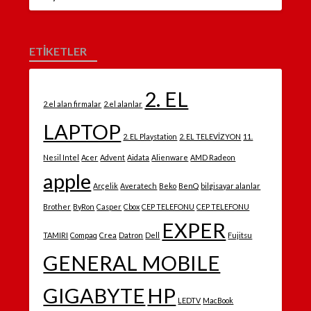
ETİKETLER
2. EL
2.el alan firmalar
2.el alanlar
LAPTOP
2. EL Playstation
2. EL TELEVİZYON
11.
Nesil Intel
Acer
Advent
Aidata
Alienware
AMD Radeon
apple
Arçelik
Averatech
Beko
BenQ
bilgisayar alanlar
Brother
ByRon
Casper
Cbox
CEP TELEFONU
CEP TELEFONU
EXPER
TAMIRI
Compaq
Crea
Datron
Dell
Fujitsu
GENERAL MOBILE
GIGABYTE
HP
LEDTV
MacBook