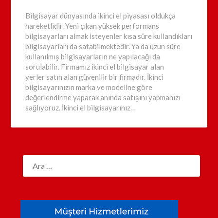
Bilgisayar dünyasında ikinci el piyasası oldukça
hareketlidir. Yeni çıkan yüksek performans
bilgisayarları almak isteyenler kısa süre kullandıkları
bilgisayarları da satabilmektedir. Ya da uzun süre
kullanılmış bilgisayarların ne yapılacağı da
sorulabilir. Firmamız ikinci el bilgisayar alan
yerler satın alan güvenilir bir firmadır. İkinci
bilgisayarınızın marka ve modeline göre
değerlendirme yaparak anında satışını yapmanızı
sağlıyoruz. İkinci el bilgisayarınız…