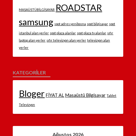
ROADSTAR
MASAÜSTÜBİLGİSAYAR
samsung
spot adres yenibosna
spot bilgisayar
spot
istanbul alan yerler
spot plaza alanlar
spot plaza tv alanlar
sıfır
laptop alan yerler
sıfır televizyon alan yerler
televizyon alan
yerler
KATEGORILER
Bloger
FİYAT AL
Masaüstü Bilgisayar
Tablet
Televizyon
Ağustos 2026