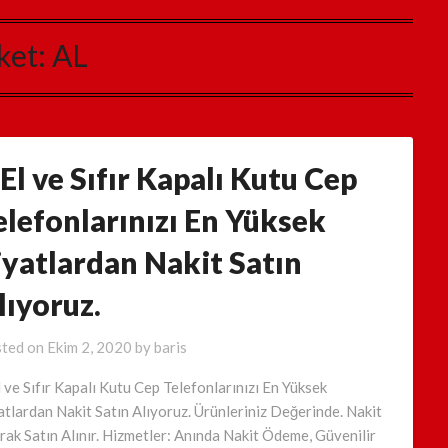
ket:
AL
.El ve Sıfır Kapalı Kutu Cep
elefonlarınızı En Yüksek
iyatlardan Nakit Satın
lıyoruz.
ted on
Ekim 2, 2020
by
baris
l ve Sıfır Kapalı Kutu Cep Telefonlarınızı En Yüksek
atlardan Nakit Satın Alıyoruz. Ürünleriniz Değerinde. Nakit
rak Satın Alınır. Hizmetler: Anında Nakit Ödeme, Güvenilir