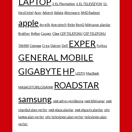
LAPTOP
2. EL Playstation
2. EL TELEVİZYON
11.
Nesil Intel
Acer
Advent
Aidata
Alienware
AMD Radeon
apple
Arçelik
Averatech
Beko
BenQ
bilgisayar alanlar
Brother
ByRon
Casper
Cbox
CEP TELEFONU
CEP TELEFONU
EXPER
TAMIRI
Compaq
Crea
Datron
Dell
Fujitsu
GENERAL MOBILE
GIGABYTE
HP
LEDTV
MacBook
ROADSTAR
MASAÜSTÜBİLGİSAYAR
samsung
spot adres yenibosna
spot bilgisayar
spot
istanbul alan yerler
spot plaza alanlar
spot plaza tv alanlar
sıfır
laptop alan yerler
sıfır televizyon alan yerler
televizyon alan
yerler